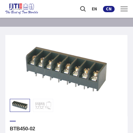
EN
CN
BTB450-02