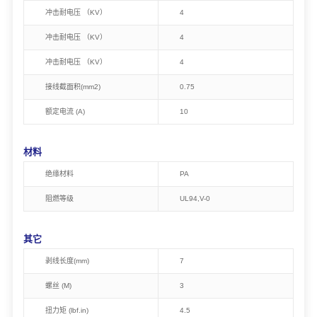
冲击耐电压 （KV）
4
冲击耐电压 （KV）
4
冲击耐电压 （KV）
4
接线截面积(mm2)
0.75
额定电流 (A)
10
材料
绝缘材料
PA
阻燃等级
UL94,V-0
其它
剥线长度(mm)
7
螺丝 (M)
3
扭力矩 (lbf.in)
4.5