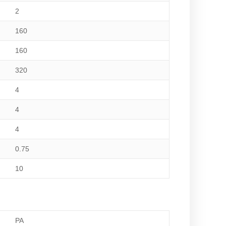
2
160
160
320
4
4
4
0.75
10
PA