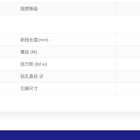
阻燃等级
剥线长度(mm)
螺丝 (M)
扭力矩 (lbf.in)
钻孔直径 ∅
引脚尺寸