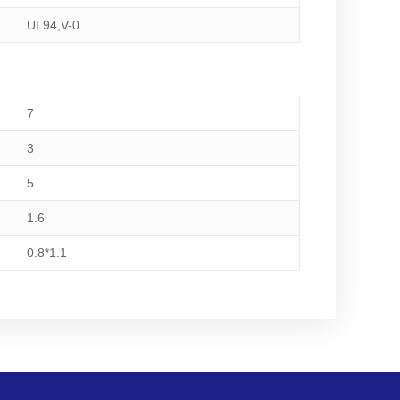
UL94,V-0
7
3
5
1.6
0.8*1.1