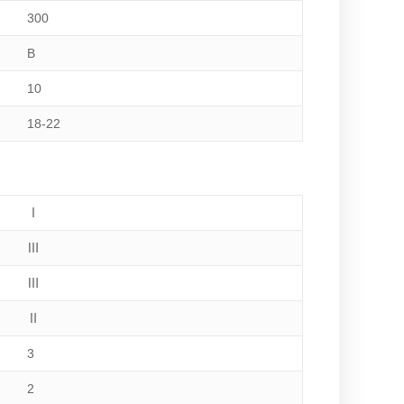
300
B
10
18-22
Ⅰ
Ⅲ
Ⅲ
Ⅱ
3
2