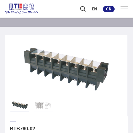
EN
CN
BTB760-02