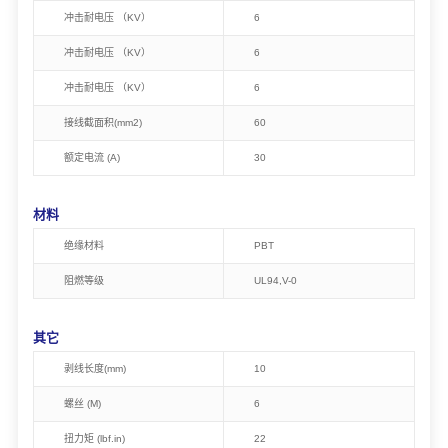
冲击耐电压 （KV）
6
冲击耐电压 （KV）
6
冲击耐电压 （KV）
6
接线截面积(mm2)
60
额定电流 (A)
30
材料
绝缘材料
PBT
阻燃等级
UL94,V-0
其它
剥线长度(mm)
10
螺丝 (M)
6
扭力矩 (lbf.in)
22