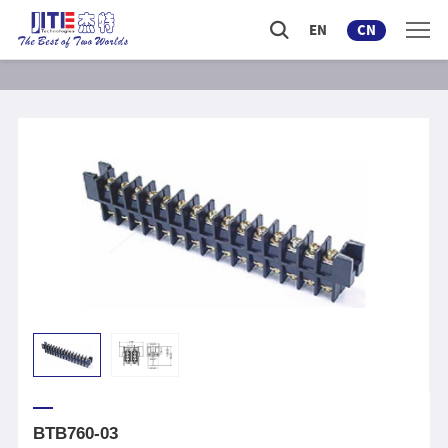
EN
CN
BTB760-03