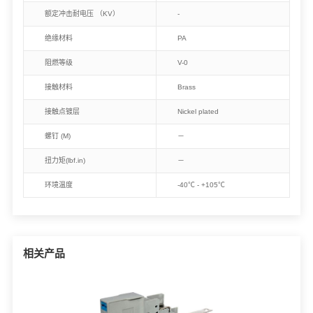
额定冲击耐电压 （KV）
-
绝缘材料
PA
阻燃等级
V-0
接触材料
Brass
接触点镀层
Nickel plated
螺钉 (M)
－
扭力矩(lbf.in)
－
环境温度
-40℃ - +105℃
相关产品