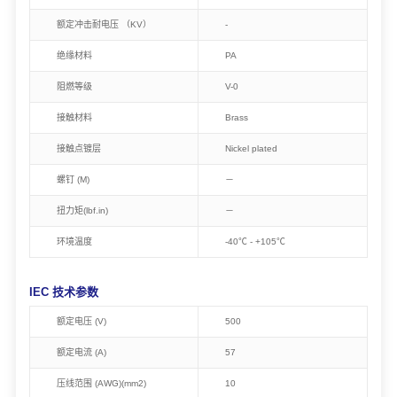
额定冲击耐电压 （KV）
-
绝缘材料
PA
阻燃等级
V-0
接触材料
Brass
接触点镀层
Nickel plated
螺钉 (M)
－
扭力矩(lbf.in)
－
环境温度
-40℃ - +105℃
IEC 技术参数
额定电压 (V)
500
额定电流 (A)
57
压线范围 (AWG)(mm2)
10