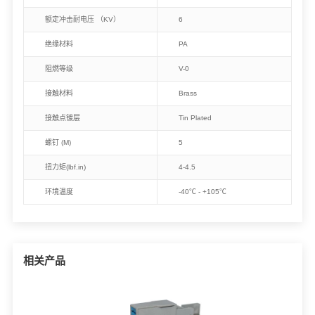
额定冲击耐电压 （KV）
6
绝缘材料
PA
阻燃等级
V-0
接触材料
Brass
接触点镀层
Tin Plated
螺钉 (M)
5
扭力矩(lbf.in)
4-4.5
环境温度
-40℃ - +105℃
相关产品