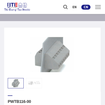
EN
CN
PWTB116-00