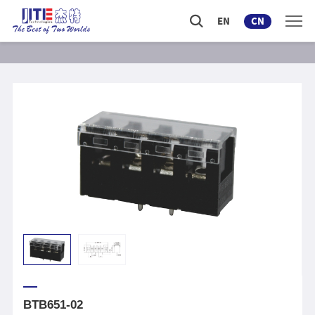
EN
CN
BTB651-02