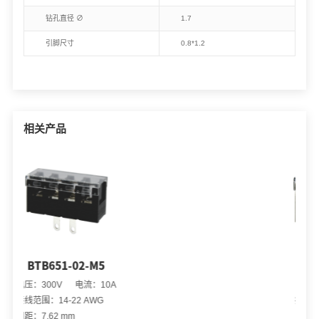
钻孔直径 ∅
1.7
引脚尺寸
0.8*1.2
相关产品
5
BTB651-02
0A
电压：300V 电流：10A
接线范围：14-22 AWG
间距：7.62 mm