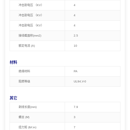
冲击耐电压 （KV）
4
冲击耐电压 （KV）
4
冲击耐电压 （KV）
4
接线截面积(mm2)
2.5
额定电流 (A)
10
材料
绝缘材料
PA
阻燃等级
UL94,V-0
其它
剥线长度(mm)
7.9
螺丝 (M)
3
扭力矩 (lbf.in)
7