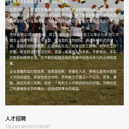
及将来的发展是否与杰特的成长相符合。
在面试时，一定请您多描述一些您对今后职业的规划以及希望从事的工
作的内容。这样我们可以通过相互的沟通，来了解并判断杰特是否有您
所希望的工作及其环境、杰特是否可以为您的职业生涯提供成长的平
台。
杰特倡导“公司以人为本、员工以能为鉴，公司和员工以事业为源”的工作
理念，组建学习型、专业型、敬业型的工作团队。通过各种形式的培
训，提高队伍综合素质，打造核心队伍，给每位员工舒畅、有序的工作
环境，安全舒适的生活空间，宽容、友善的人际关系，不断增长、丰实
的物质和精神生活，在不断的超越自我的发展中创造出非凡的业绩和成
果。
企业发展的动力是改革，本质是创新，关键在人才，其核心是充分发挥
人才的创造性、积极性和主动性。杰特致力于建立一个公平、竞争、激
励、择优的用人机制，创造一个有利于人才脱颖而出的环境，为每位员
工构建展现才华的舞台，创造成就事业的摇篮。
人才招聘
TALENT RECRUITMENT