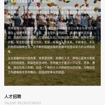
及将来的发展是否与杰特的成长相符合。
在面试时，一定请您多描述一些您对今后职业的规划以及希望从事的工
作的内容。这样我们可以通过相互的沟通，来了解并判断杰特是否有您
所希望的工作及其环境、杰特是否可以为您的职业生涯提供成长的平
台。
杰特倡导“公司以人为本、员工以能为鉴，公司和员工以事业为源”的工作
理念，组建学习型、专业型、敬业型的工作团队。通过各种形式的培
训，提高队伍综合素质，打造核心队伍，给每位员工舒畅、有序的工作
环境，安全舒适的生活空间，宽容、友善的人际关系，不断增长、丰实
的物质和精神生活，在不断的超越自我的发展中创造出非凡的业绩和成
果。
企业发展的动力是改革，本质是创新，关键在人才，其核心是充分发挥
人才的创造性、积极性和主动性。杰特致力于建立一个公平、竞争、激
励、择优的用人机制，创造一个有利于人才脱颖而出的环境，为每位员
工构建展现才华的舞台，创造成就事业的摇篮。
人才招聘
TALENT RECRUITMENT