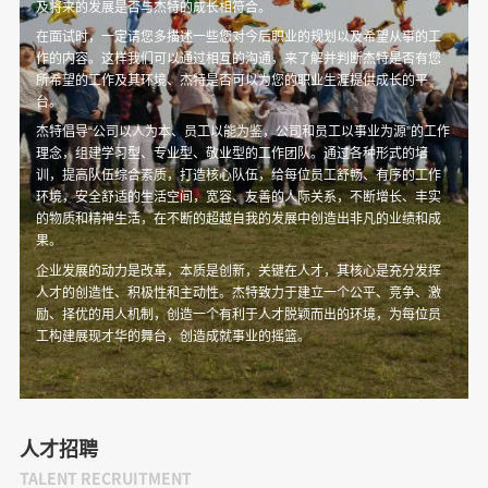
及将来的发展是否与杰特的成长相符合。
在面试时，一定请您多描述一些您对今后职业的规划以及希望从事的工
作的内容。这样我们可以通过相互的沟通，来了解并判断杰特是否有您
所希望的工作及其环境、杰特是否可以为您的职业生涯提供成长的平
台。
杰特倡导“公司以人为本、员工以能为鉴，公司和员工以事业为源”的工作
理念，组建学习型、专业型、敬业型的工作团队。通过各种形式的培
训，提高队伍综合素质，打造核心队伍，给每位员工舒畅、有序的工作
环境，安全舒适的生活空间，宽容、友善的人际关系，不断增长、丰实
的物质和精神生活，在不断的超越自我的发展中创造出非凡的业绩和成
果。
企业发展的动力是改革，本质是创新，关键在人才，其核心是充分发挥
人才的创造性、积极性和主动性。杰特致力于建立一个公平、竞争、激
励、择优的用人机制，创造一个有利于人才脱颖而出的环境，为每位员
工构建展现才华的舞台，创造成就事业的摇篮。
人才招聘
TALENT RECRUITMENT