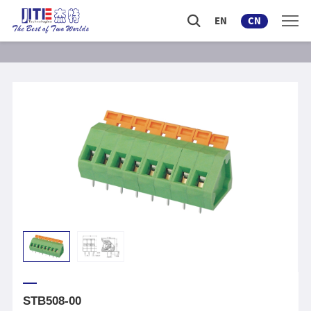
EN
CN
STB508-00