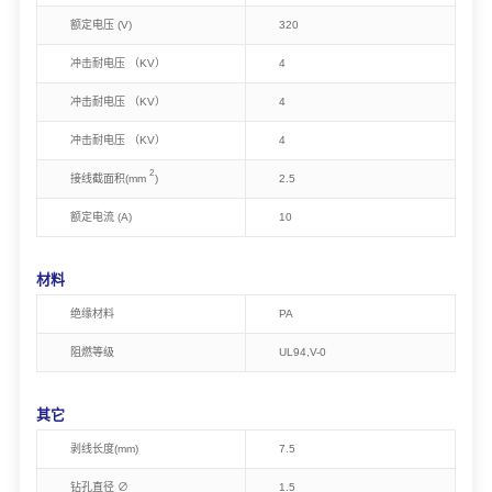
额定电压 (V)
320
冲击耐电压 （KV）
4
冲击耐电压 （KV）
4
冲击耐电压 （KV）
4
2
接线截面积(mm
)
2.5
额定电流 (A)
10
材料
绝缘材料
PA
阻燃等级
U
L94,
V-0
其它
剥线长度(mm)
7.5
钻孔直径 ∅
1.5