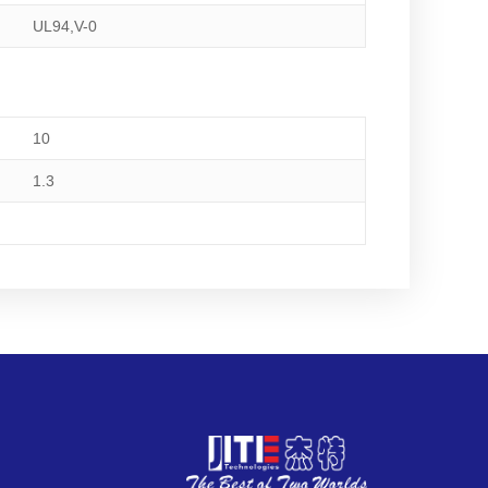
U
L94,
V-0
10
1.3