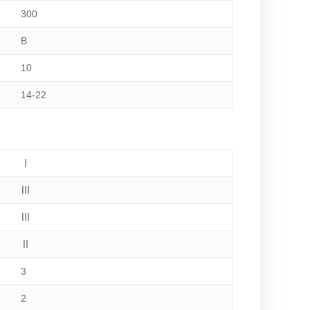
300
B
10
14-22
Ⅰ
Ⅲ
Ⅲ
Ⅱ
3
2