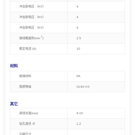
冲击耐电压 （KV）
4
冲击耐电压 （KV）
4
冲击耐电压 （KV）
4
2
接线截面积(mm
)
2.5
额定电流 (A)
10
材料
绝缘材料
PA
阻燃等级
U
L94,
V-0
其它
剥线长度(mm)
9-10
钻孔直径 ∅
1.2
引脚尺寸