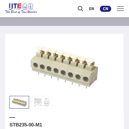
EN
CN
STB235-00-M1