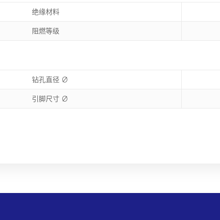
绝缘材料
阻燃等级
钻孔直径 ∅
引脚尺寸 ∅