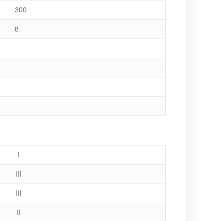
300
8
Ⅰ
Ⅲ
Ⅲ
Ⅱ