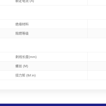
额定电流 (A)
绝缘材料
阻燃等级
剥线长度(mm)
螺丝 (M)
扭力矩 (lbf.in)