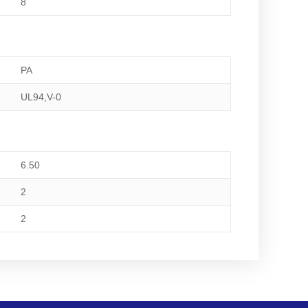
8
PA
UL94,V-0
6.50
2
2