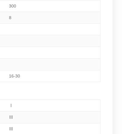
300
8
16-30
Ⅰ
Ⅲ
Ⅲ