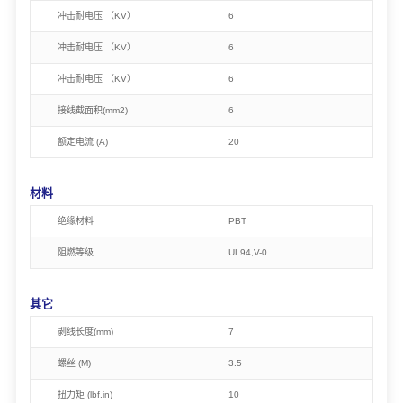
冲击耐电压 （KV）
6
冲击耐电压 （KV）
6
冲击耐电压 （KV）
6
接线截面积(mm2)
6
额定电流 (A)
20
材料
绝缘材料
PBT
阻燃等级
UL94,V-0
其它
剥线长度(mm)
7
螺丝 (M)
3.5
扭力矩 (lbf.in)
10