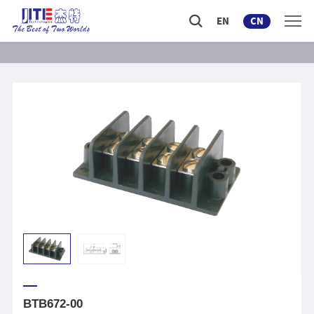
EN
CN
BTB672-00