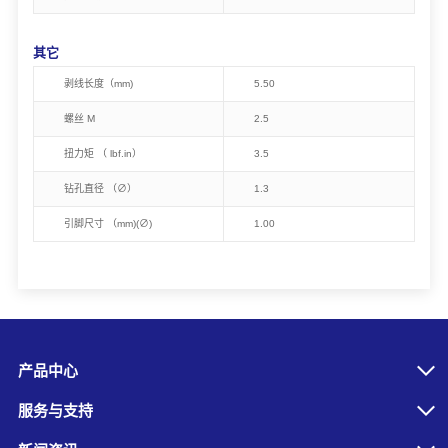
其它
剥线长度（mm)
5.50
螺丝 M
2.5
扭力矩 （ lbf.in）
3.5
钻孔直径 （∅）
1.3
引脚尺寸 （mm)(∅)
1.00
产品中心
服务与支持