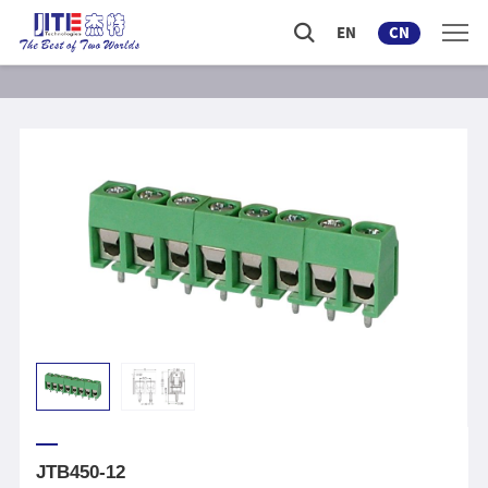
EN
CN
JTB450-12