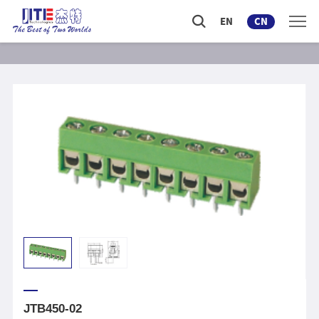
EN
CN
JTB450-02