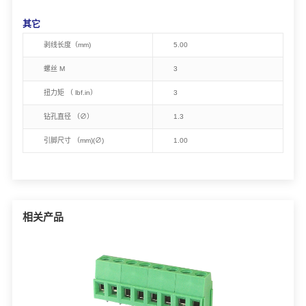
其它
剥线长度（mm)
5.00
螺丝 M
3
扭力矩 （ lbf.in）
3
钻孔直径 （∅）
1.3
引脚尺寸 （mm)(∅)
1.00
相关产品