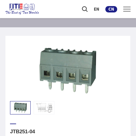
EN
CN
JTB251-04