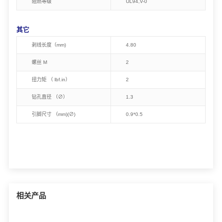
阻燃等级
UL94,V-0
其它
剥线长度（mm)
4.80
螺丝 M
2
扭力矩 （ lbf.in）
2
钻孔直径 （∅）
1.3
引脚尺寸 （mm)(∅)
0.9*0.5
相关产品