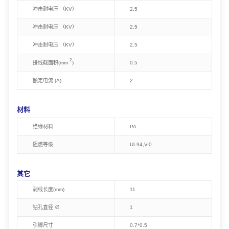
冲击耐电压 （KV）
2.5
冲击耐电压 （KV）
2.5
冲击耐电压 （KV）
2.5
2
接线截面积(mm
)
0.5
额定电流 (A)
2
材料
绝缘材料
PA
阻燃等级
U
L94,
V-0
其它
剥线长度(mm)
11
钻孔直径 ∅
1
引脚尺寸
0.7*0.5