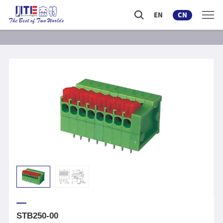
EN
CN
STB250-00