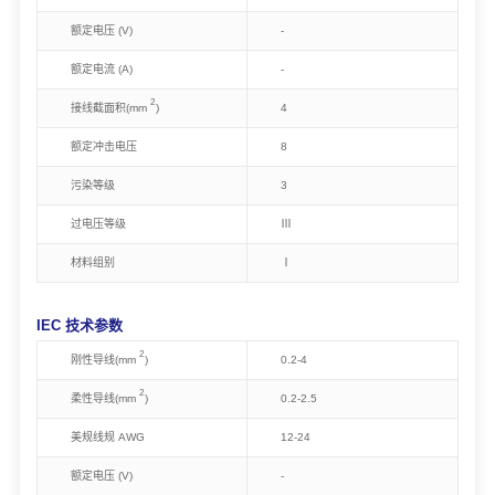
额定电压 (V)
-
额定电流 (A)
-
2
接线截面积(mm
)
4
额定冲击电压
8
污染等级
3
过电压等级
Ⅲ
材料组别
Ⅰ
IEC 技术参数
2
刚性导线(mm
)
0.2-4
2
柔性导线(mm
)
0.2-2.5
美规线规 AWG
1
2-24
额定电压 (V)
-