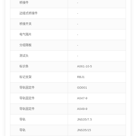
桥接件
-
边插式桥接件
-
桥接开关
-
电气隔片
-
分组隔板
-
测试头
-
标识条
A061-10-5
标记支架
RBJ1
导轨固定件
GD001
导轨固定件
A047-9
导轨固定件
A049-9
导轨
JNS35/7.5
导轨
JNS35/15