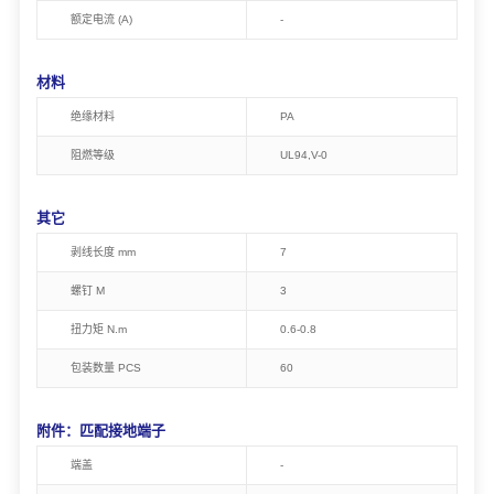
额定电流 (A)
-
材料
绝缘材料
PA
阻燃等级
U
L94,
V-0
其它
剥线长度 mm
7
螺钉 M
3
扭力矩
N.m
0.6-0.8
包装数量
PCS
60
附件：匹配接地端子
端盖
-