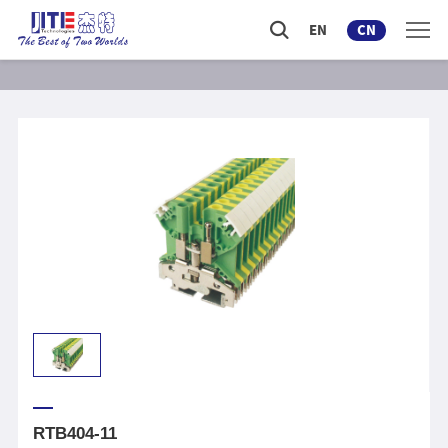
EN
CN
RTB404-11