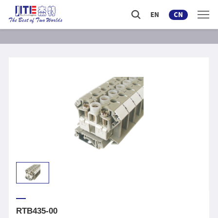
EN
CN
RTB435-00