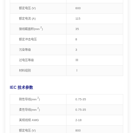
额定电压 (V)
600
额定电流 (A)
115
2
接线截面积(mm
)
35
额定冲击电压
8
污染等级
3
过电压等级
Ⅲ
材料组别
Ⅰ
IEC 技术参数
2
刚性导线(mm
)
0
.75-35
2
柔性导线(mm
)
0.75-35
美规线规 AWG
2
-18
额定电压 (V)
800