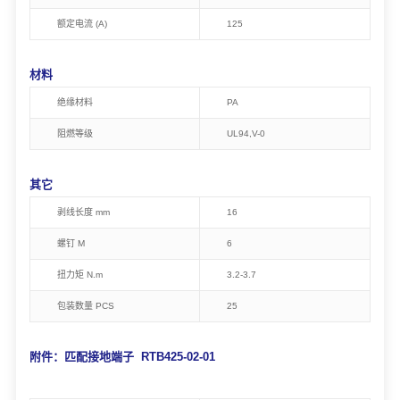
额定电流 (A)
125
材料
绝缘材料
PA
阻燃等级
U
L94,
V-0
其它
剥线长度 mm
16
螺钉 M
6
扭力矩
N.m
3
.2-3.7
包装数量
PCS
25
附件：匹配接地端子 RTB425-02-01