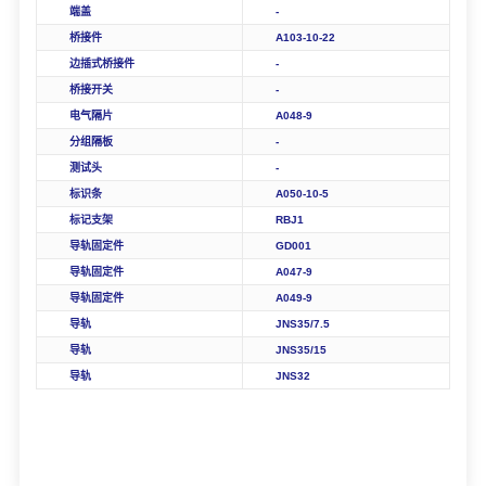
端盖
-
桥接件
A103-10-22
边插式桥接件
-
桥接开关
-
电气隔片
A0
48
-9
分组隔板
-
测试头
-
标识条
A0
50
-10-5
标记支架
RBJ1
导轨固定件
GD001
导轨固定件
A047-9
导轨固定件
A049-9
导轨
JNS35/7.5
导轨
JNS35/15
导轨
JNS32