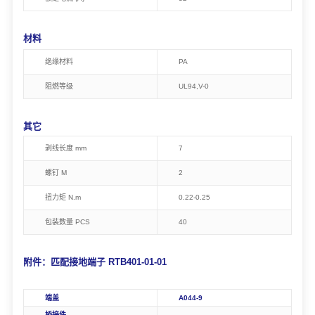
材料
绝缘材料
PA
阻燃等级
U
L94,
V-0
其它
剥线长度 mm
7
螺钉 M
2
扭力矩
N.m
0.22-0.25
包装数量
PCS
40
附件：匹配接地端子 RTB401-01-01
端盖
A044-9
桥接件
-