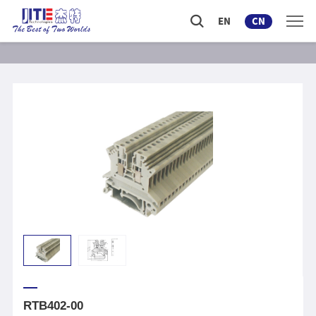
EN
CN
RTB402-00