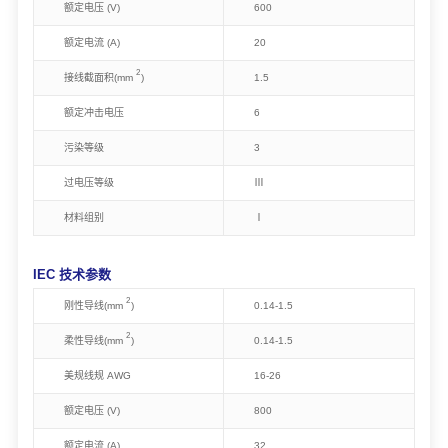
额定电压 (V)
600
额定电流 (A)
20
2
接线截面积(mm
)
1.5
额定冲击电压
6
污染等级
3
过电压等级
Ⅲ
材料组别
Ⅰ
IEC 技术参数
2
刚性导线(mm
)
0.14-1.5
2
柔性导线(mm
)
0.14-1.5
美规线规 AWG
16-26
额定电压 (V)
800
额定电流 (A)
32