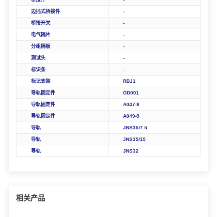
边插式桥接件
-
桥接开关
-
电气隔片
-
分组隔板
-
测试头
-
标识条
-
标记支架
RBJ1
导轨固定件
GD001
导轨固定件
A047-9
导轨固定件
A049-9
导轨
JNS35/7.5
导轨
JNS35/15
导轨
JNS32
相关产品