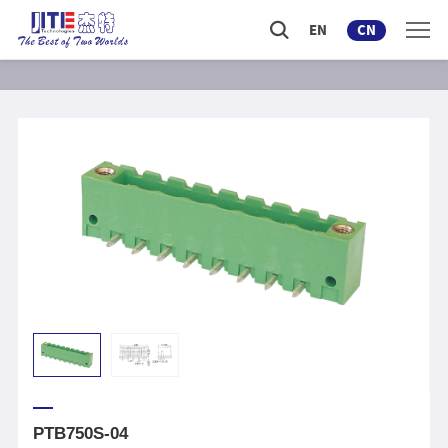
EN
CN
PTB750S-04