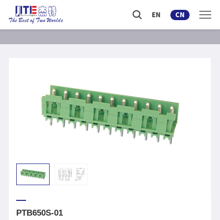
EN
CN
PTB650S-01