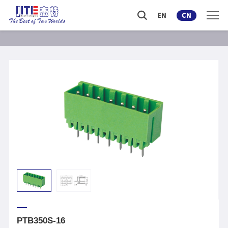
EN
CN
PTB350S-16