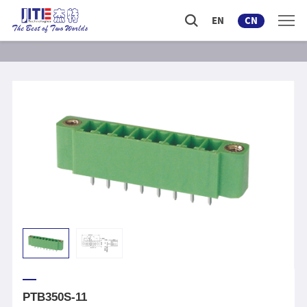
EN
CN
PTB350S-11