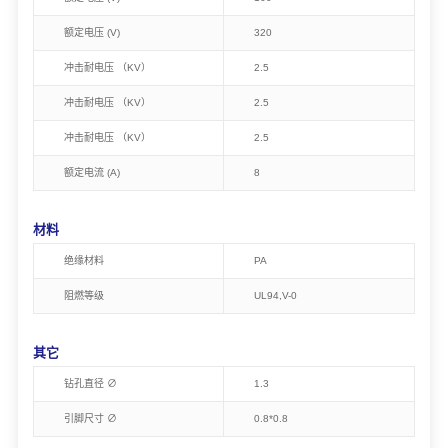
额定电压 (V)
320
冲击耐电压 （KV）
2.5
冲击耐电压 （KV）
2.5
冲击耐电压 （KV）
2.5
额定电流 (A)
8
材料
绝缘材料
PA
阻燃等级
UL94,V-0
其它
钻孔直径 ∅
1.3
引脚尺寸 ∅
0.8*0.8