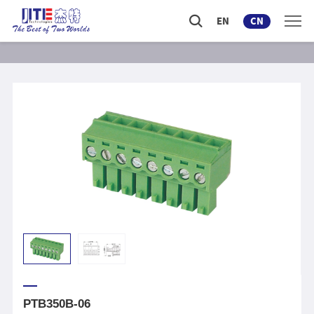
EN
CN
PTB350B-06