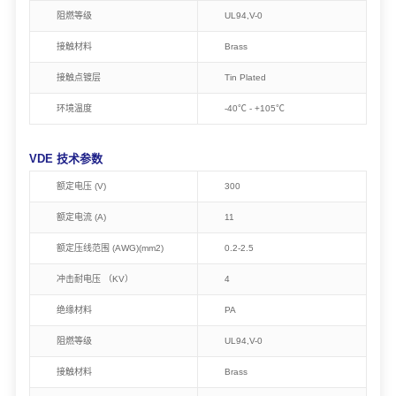
阻燃等级
UL94,V-0
接触材料
Brass
接触点镀层
Tin Plated
环境温度
-40℃ - +105℃
VDE 技术参数
额定电压 (V)
300
额定电流 (A)
11
额定压线范围 (AWG)(mm2)
0.2-2.5
冲击耐电压 （KV）
4
绝缘材料
PA
阻燃等级
UL94,V-0
接触材料
Brass