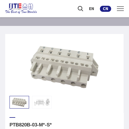
EN
CN
PTB820B-03-M*-S*