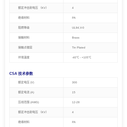
额定冲击耐电压 （KV）
4
绝缘材料
PA
阻燃等级
UL94,V-0
接触材料
Brass
接触点镀层
Tin Plated
环境温度
-40℃ - +105℃
CSA 技术参数
额定电压 (V)
300
额定电流 (A)
15
压线范围 (AWG)
12-28
额定冲击耐电压 （KV）
4
绝缘材料
PA