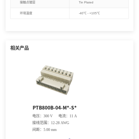
接触点镀层
Tin Plated
环境温度
-40℃ - +105℃
相关产品
B-04-M*-S*
PTB800B-04-M*
 V 电流：11 A
电压：300 V 电流：1
-28 AWG
接线范围：12-28 AW
 mm
间距：5.00 mm