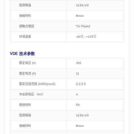
阻燃等级
UL94,V-0
接触材料
Brass
接触点镀层
Tin Plated
环境温度
-40℃ - +105℃
VDE 技术参数
额定电压 (V)
300
额定电流 (A)
11
额定压线范围 (AWG)(mm2)
0.2-2.5
冲击耐电压 （KV）
4
绝缘材料
PA
阻燃等级
UL94,V-0
接触材料
Brass