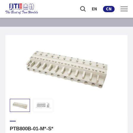
EN
CN
PTB800B-01-M*-S*