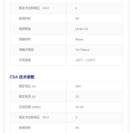
额定冲击耐电压 （KV）
4
绝缘材料
PA
阻燃等级
UL94,V-0
接触材料
Brass
接触点镀层
Tin Plated
环境温度
-40℃ - +105℃
CSA 技术参数
额定电压 (V)
300
额定电流 (A)
15
压线范围 (AWG)
12-28
额定冲击耐电压 （KV）
4
绝缘材料
PA